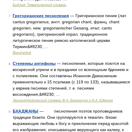
Библия: Тематический словарь
Грегорианские песнопения
— Григорианское пение (лат.
7
cantus gregorianus; англ. gregorian chant, франц. сhant
gregorien, нем. gregorianischer Gesang, итал. canto
gregoriano), григорианский хорал, традиционное
литургическое пение римско католической церкви.
Термин&#8230; …
Википедия
Степенны антифоны
— песнопения, которые поются на
8
воскресной утрени и в праздники со всенощным бдением и
с полиелеем. Они составлены Иоанном Дамаскиным
применительно к 15 псалмам (с 119 по 133), называвшимся
у евреев песнями степеней, т. е. песнями
восхождения,&#8230; …
Энциклопедический словарь Ф.А. Брокгауза и И.А. Ефрона
БХАДЖАНЫ
— песнопения поэтов проповедников
9
традиции бхакти. Они группируются в тематич. блоки:
выражающие любовь к богу и преклонение перед красотой
его изображения; описывающие верующего как калеку, к