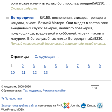
рого может излечить только бог; прославляющие&#8230; …
Словарь индуизма
Богородичен
— &#150; песнопения: стихиры, тропари и
10
кондаки, в честь Божией Матери. Они входят в состав всех
ежедневных служб: вечерни, великого повечерия,
полунощницы, вседневной и субботней, утрени, часов и
литургии. В богослужебных книгах Богородичны&#8230; …
Полный православный богословский энциклопедический словарь
Страницы
Следующая
→
1
2
3
4
5
6
7
8
9
10
11
12
13
© Академик, 2000-2026
18+
Обратная связь:
Техподдержка
,
Реклама на сайте
👣 Путешествия
Экспорт словарей на сайты
, сделанные на PHP,
Joomla,
Drupal,
WordPress, MODx.