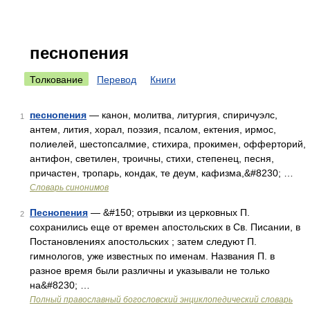
песнопения
Толкование
Перевод
Книги
песнопения
— канон, молитва, литургия, спиричуэлс,
1
антем, лития, хорал, поэзия, псалом, ектения, ирмос,
полиелей, шестопсалмие, стихира, прокимен, офферторий,
антифон, светилен, троичны, стихи, степенец, песня,
причастен, тропарь, кондак, те деум, кафизма,&#8230; …
Словарь синонимов
Песнопения
— &#150; отрывки из церковных П.
2
сохранились еще от времен апостольских в Св. Писании, в
Постановлениях апостольских ; затем следуют П.
гимнологов, уже известных по именам. Названия П. в
разное время были различны и указывали не только
на&#8230; …
Полный православный богословский энциклопедический словарь