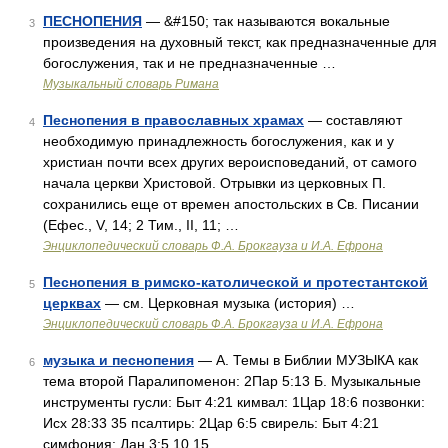
ПЕСНОПЕНИЯ
— &#150; так называются вокальные
3
произведения на духовный текст, как предназначенные для
богослужения, так и не предназначенные …
Музыкальный словарь Римана
Песнопения в православных храмах
— составляют
4
необходимую принадлежность богослужения, как и у
христиан почти всех других вероисповеданий, от самого
начала церкви Христовой. Отрывки из церковных П.
сохранились еще от времен апостольских в Св. Писании
(Ефес., V, 14; 2 Тим., II, 11; …
Энциклопедический словарь Ф.А. Брокгауза и И.А. Ефрона
Песнопения в римско-католической и протестантской
5
церквах
— см. Церковная музыка (история) …
Энциклопедический словарь Ф.А. Брокгауза и И.А. Ефрона
музыка и песнопения
— А. Темы в Библии МУЗЫКА как
6
тема второй Паралипоменон: 2Пар 5:13 Б. Музыкальные
инструменты гусли: Быт 4:21 кимвал: 1Цар 18:6 позвонки:
Исх 28:33 35 псалтирь: 2Цар 6:5 свирель: Быт 4:21
симфония: Дан 3:5,10,15 …